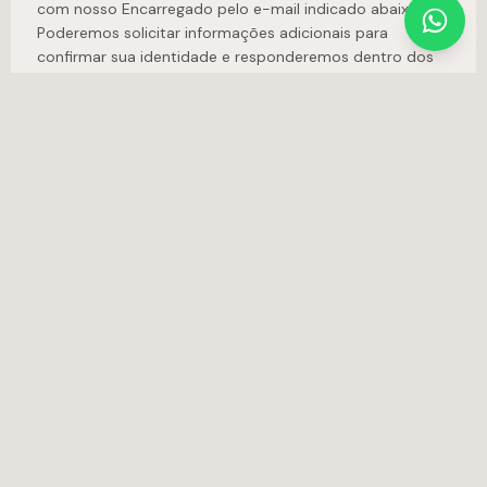
com nosso Encarregado pelo e-mail indicado abaixo.
Poderemos solicitar informações adicionais para
confirmar sua identidade e responderemos dentro dos
prazos previstos na LGPD.
11. Menores de idade
Nossos produtos e canais são destinados a profissionais
e ao público adulto. Não coletamos intencionalmente
dados de crianças e adolescentes. Caso identifiquemos
tal coleta sem o devido amparo legal, os dados serão
eliminados.
12. Alterações desta política